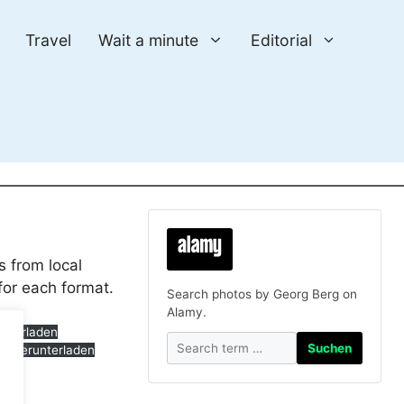
Travel
Wait a minute
Editorial
s from local
for each format.
Search photos by Georg Berg on
Alamy.
unterladen
Suchen
r
Herunterladen
|