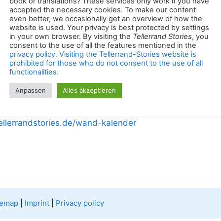
book or translations? These services only work if you have
accepted the necessary cookies. To make our content
n
Fruits of Grenada | Kalender
Herunterladen
even better, we occasionally get an overview of how the
Délices des Caraïbes | Kalender
Herunterladen
website is used. Your privacy is best protected by settings
Früchte der Karibik | Kalender | Familienplaner
Herunter
in your own browser. By visiting the
Tellerrand Stories
, you
Fès – Marokko wie im Mittelalter | Kalender
consent to the use of all the features mentioned in the
Fés – Marokko wie im Mittelalter | Kalender | Familienpla
privacy policy. Visiting the Tellerrand-Stories website is
Welterbe Bad Kissingen | Kalender
Herunterladen
prohibited for those who do not consent to the use of all
Welterbe Bad Kissingen | Kalender | Familienplaner
Heru
functionalities.
Welterbe Gärtnerstadt Bamberg | Kalender
Herunterlad
Die Gärtnerstadt Bamberg gehört zum Welterbe | Kalende
Anpassen
Alles akzeptieren
Familienplaner
Herunterladen
tellerrandstories.de/wand-kalender
temap
|
Imprint
|
Privacy policy