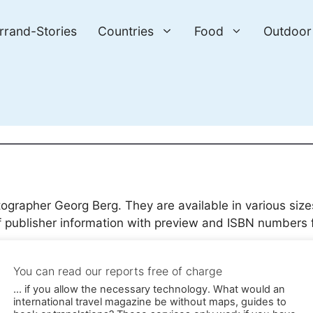
errand-Stories
Countries
Food
Outdoor
ographer Georg Berg. They are available in various size
 publisher information with preview and ISBN numbers 
Rila Kloster – Weltkulturerbe in Bulgarien | Kalender
Her
You can read our reports free of charge
Auf der Seidenstraße durch das Pamir-Gebirge | Kalende
Auf der Seidenstraße über das Pamir Gebirge | Kalender 
... if you allow the necessary technology. What would an
Familienplaner
Herunterladen
international travel magazine be without maps, guides to
Früchte der Karibik | Kalender
Herunterladen