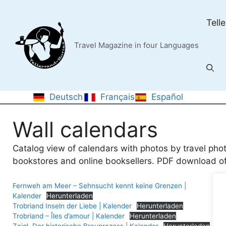
Skip
to
Tell
content
Travel Magazine in four Languages
Deutsch
Français
Español
Wall calendars
Catalog view of calendars with photos by travel phot
bookstores and online booksellers. PDF download of
Fernweh am Meer – Sehnsucht kennt keine Grenzen |
Kalender
Herunterladen
Trobriand Inseln der Liebe | Kalender
Herunterladen
Trobriand – Îles d’amour | Kalender
Herunterladen
Zoigl. Der historische Brauprozess | Kalender
Herunterladen