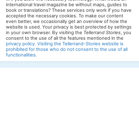
ellerrandstories.de/transformation
You can read our reports free of charge
... if you allow the necessary technology. What would an
international travel magazine be without maps, guides to
book or translations? These services only work if you have
accepted the necessary cookies. To make our content
even better, we occasionally get an overview of how the
website is used. Your privacy is best protected by settings
temap
|
Imprint
|
Privacy policy
in your own browser. By visiting the
Tellerrand Stories
, you
consent to the use of all the features mentioned in the
privacy policy. Visiting the Tellerrand-Stories website is
prohibited for those who do not consent to the use of all
functionalities.
Anpassen
Alles akzeptieren