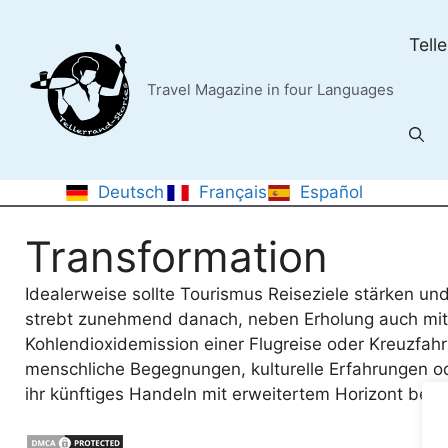
Skip
to
Tell
content
Travel Magazine in four Languages
Deutsch
Français
Español
Transformation
Idealerweise sollte Tourismus Reiseziele stärken un
strebt zunehmend danach, neben Erholung auch mi
Kohlendioxidemission einer Flugreise oder Kreuzfahrt
menschliche Begegnungen, kulturelle Erfahrungen o
ihr künftiges Handeln mit erweitertem Horizont beurt