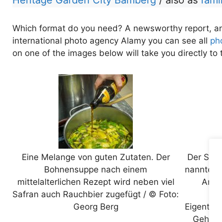
Which format do you need? A newsworthy report, an en
international photo agency Alamy you can see all
pho
on one of the images below will take you directly to
Eine Melange von guten Zutaten. Der
Der Schl
Bohnensuppe nach einem
nannten 
mittelalterlichen Rezept wird neben viel
Andr
Safran auch Rauchbier zugefügt / © Foto:
G
Georg Berg
Eigentüme
Gehen 