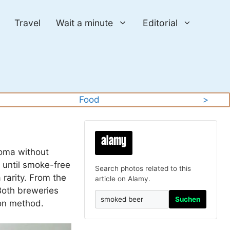
Travel
Wait a minute
Editorial
y
Food
>
roma without
t until smoke-free
Search photos related to this
rarity. From the
article on Alamy.
Both breweries
Suchen
ion method.