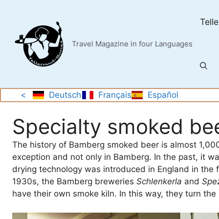
Skip
to
Tell
content
Travel Magazine in four Languages
<
Deutsch
Français
Español
Specialty smoked be
The history of Bamberg smoked beer is almost 1,000 
exception and not only in Bamberg. In the past, it w
drying technology was introduced in England in the f
1930s, the Bamberg breweries
Schlenkerla
and
Spez
have their own smoke kiln. In this way, they turn the