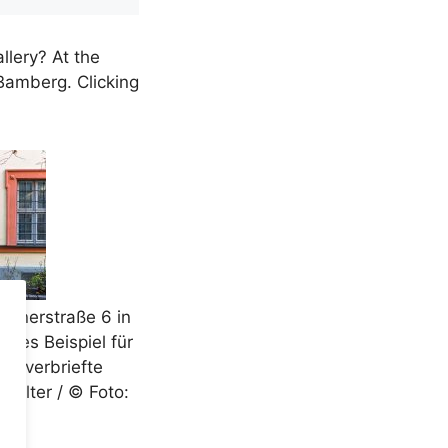
llery? At the
Bamberg. Clicking
kanerstraße 6 in
ntes Beispiel für
ck verbriefte
lalter / © Foto:
rg