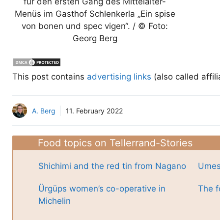
für den ersten Gang des Mittelalter-
Menüs im Gasthof Schlenkerla „Ein spise
von bonen und spec vigen“. / © Foto:
Georg Berg
This post contains
advertising links
(also called affil
A. Berg
11. February 2022
Food topics on Tellerrand-Stories
Shichimi and the red tin from Nagano
Umes
Ürgüps women’s co-operative in
The f
Michelin