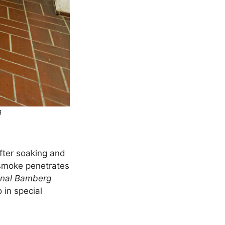
g
after soaking and
 smoke penetrates
ional Bamberg
 in special