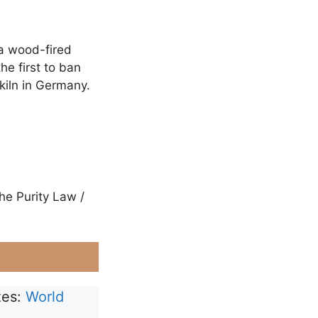
 a wood-fired
he first to ban
kiln in Germany.
he Purity Law /
zes:
World