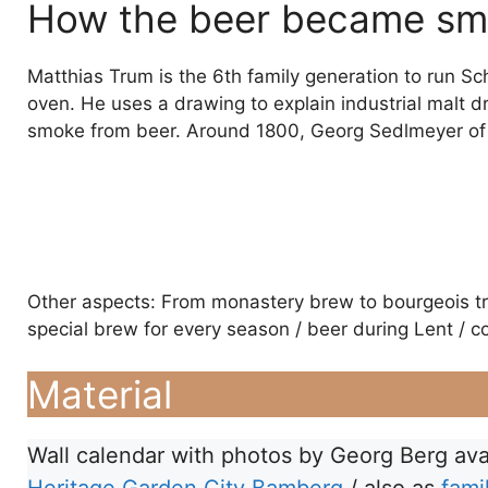
How the beer became sm
Matthias Trum is the 6th family generation to run S
oven. He uses a drawing to explain industrial malt dr
smoke from beer. Around 1800, Georg Sedlmeyer of t
Other aspects: From monastery brew to bourgeois tr
special brew for every season / beer during Lent / 
Material
Wall calendar with photos by Georg Berg avail
Heritage Garden City Bamberg
/ also as
fami