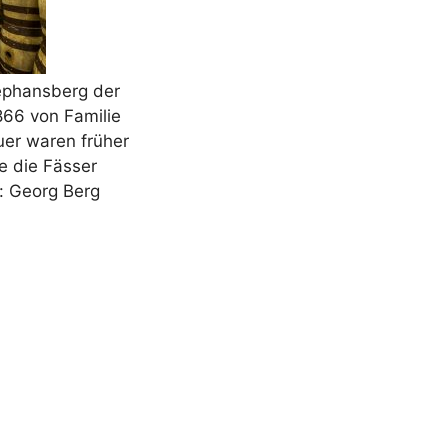
tephansberg der
1866 von Familie
uer waren früher
ie die Fässer
o: Georg Berg