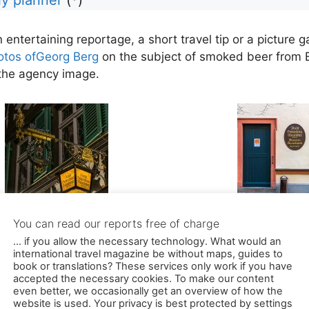
tertaining reportage, a short travel tip or a picture ga
tos of
Georg Berg
on the subject of smoked beer from 
 the agency image.
enkerla ist allgegenwärtig. So
Das Haus in der Domini
die Bamberger den Bierbrauer
Bamberg ist ein promine
eas Graser, zweiter in der
das an ein Grundstü
eneration der heutigen
Braurecht aus dem Mitte
rfamilie. Er schlenkerte beim
Georg Be
auffällig mit den Armen und