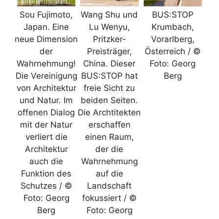
Sou Fujimoto,
Wang Shu und
BUS:STOP
Japan. Eine
Lu Wenyu,
Krumbach,
neue Dimension
Pritzker-
Vorarlberg,
der
Preisträger,
Österreich / ©
Wahrnehmung!
China. Dieser
Foto: Georg
Die Vereinigung
BUS:STOP hat
Berg
von Architektur
freie Sicht zu
und Natur. Im
beiden Seiten.
offenen Dialog
Die Archtitekten
mit der Natur
erschaffen
verliert die
einen Raum,
Architektur
der die
auch die
Wahrnehmung
Funktion des
auf die
Schutzes / ©
Landschaft
Foto: Georg
fokussiert / ©
Berg
Foto: Georg