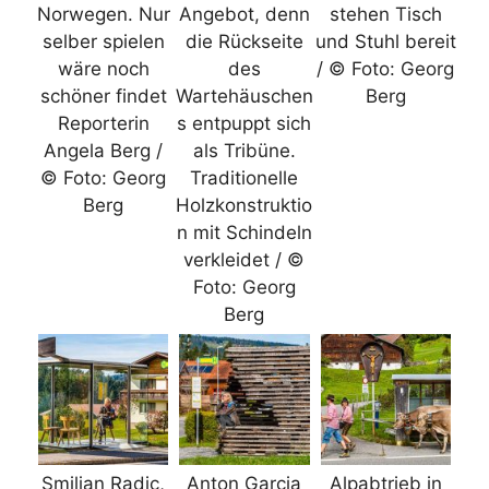
Norwegen. Nur
Angebot, denn
stehen Tisch
selber spielen
die Rückseite
und Stuhl bereit
wäre noch
des
/ © Foto: Georg
schöner findet
Wartehäuschen
Berg
Reporterin
s entpuppt sich
Angela Berg /
als Tribüne.
© Foto: Georg
Traditionelle
Berg
Holzkonstruktio
n mit Schindeln
verkleidet / ©
Foto: Georg
Berg
Smiljan Radic,
Anton Garcia
Alpabtrieb in