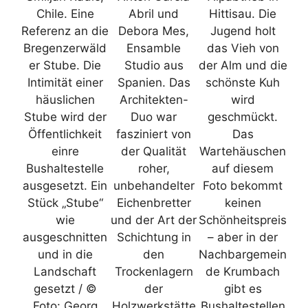
Chile. Eine
Abril und
Hittisau. Die
Referenz an die
Debora Mes,
Jugend holt
Bregenzerwäld
Ensamble
das Vieh von
er Stube. Die
Studio aus
der Alm und die
Intimität einer
Spanien. Das
schönste Kuh
häuslichen
Architekten-
wird
Stube wird der
Duo war
geschmückt.
Öffentlichkeit
fasziniert von
Das
einre
der Qualität
Wartehäuschen
Bushaltestelle
roher,
auf diesem
ausgesetzt. Ein
unbehandelter
Foto bekommt
Stück „Stube“
Eichenbretter
keinen
wie
und der Art der
Schönheitspreis
ausgeschnitten
Schichtung in
– aber in der
und in die
den
Nachbargemein
Landschaft
Trockenlagern
de Krumbach
gesetzt / ©
der
gibt es
Foto: Georg
Holzwerkstätte
Bushaltestellen