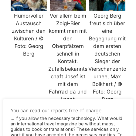
Humorvoller
Vor allem beim
Georg Berg
Austausch
Zoigl-Bier
freut sich über
zwischen den
kommt man mit
eine
Kulturen / ©
den
Begegnung mit
Foto: Georg
Oberpfälzern
dem ersten
Berg
schnell in
deutschen
Kontakt.
Sieger der
Zufallsbekannts
Vierschanzento
chaft Josef ist
urnee, Max
mit dem
Bolkhart / ©
Fahrrad da und
Foto: Georg
kennt
Berg
Historisches
You can read our reports free of charge
und Lustiges
... if you allow the necessary technology. What would
rund um die
an international travel magazine be without maps,
Zoigl-Kultur in
guides to book or translations? These services only
work if you have accepted the necessary cookies. To