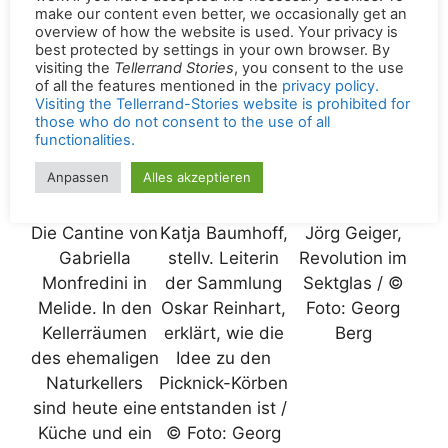
der nördlichen
make our content even better, we occasionally get an
Oberpfalz / ©
overview of how the website is used. Your privacy is
best protected by settings in your own browser. By
Foto: Georg
visiting the
Tellerrand Stories
, you consent to the use
Berg
of all the features mentioned in the
privacy policy.
Visiting the Tellerrand-Stories website is prohibited for
those who do not consent to the use of all
functionalities.
Anpassen
Alles akzeptieren
Die Cantine von
Katja Baumhoff,
Jörg Geiger,
Gabriella
stellv. Leiterin
Revolution im
Monfredini in
der Sammlung
Sektglas / ©
Melide. In den
Oskar Reinhart,
Foto: Georg
Kellerräumen
erklärt, wie die
Berg
des ehemaligen
Idee zu den
Naturkellers
Picknick-Körben
sind heute eine
entstanden ist /
Küche und ein
© Foto: Georg